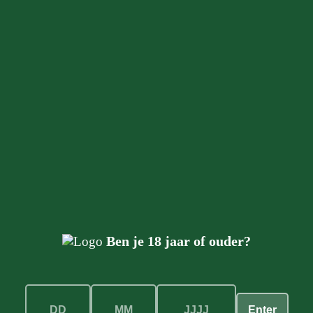
e een Duitse drank. We laten vlierbloesem een poosje macere
els uit het Heuvelland, water en rietsuiker aan toe. Voor 
 de Bemelerhof en Fruitbedrijf Duijsens. Onze Apfelkorn ma
Ben je 18 jaar of ouder?
Enter