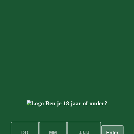
 distillaat is zowel de perfecte afsluiter van een maaltijd
Ben je 18 jaar of ouder?
Enter